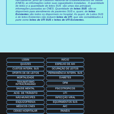
mensalmente, junto ao Cadastro Nacional de Estabelecimentos de Saúde
(CNES), as informações sobre suas capacidades instaladas. A quantidade
de leitos e a quantidade de leitos SUS são umas das principais
informações passadas ao CNES. Quantidade de
leitos SUS
são os
disponíveis para atendimento de pacientes SUS e, quant. de
leitos
Existentes
são todos os disponíveis no hospital. As quant. de Leitos SUS
e de leitos Existentes não incluem
leitos de UTI
, que são contabilizados à
parte como
leitos de UTI SUS
e
leitos de UTI Existentes.
LOGIN
INÍCIO
QUIZZES
ESPELHO DE AIH
CUSTOS INTERN. SUS
OCUPAÇÂO DE LEITOS
OFERTA DE DE LEITOS
PERMANÊNCIA INTERN. SUS
MORTALIDADE
DIABETES
TRAUMATISMO
OPM
INTRACRANIANO
SAÚDE MENTAL
PSICOTROPICOS
ACID. DE TRÂNSITO
UTI
NÃO-MUNÍCIPES
INFECÇÃO VIRAL
ESQUIZOFRENIA
EQUIPAMENTOS SUS
MÉDICOS CNES
AVC
CENSO HOSPITALAR
PAINÉIS