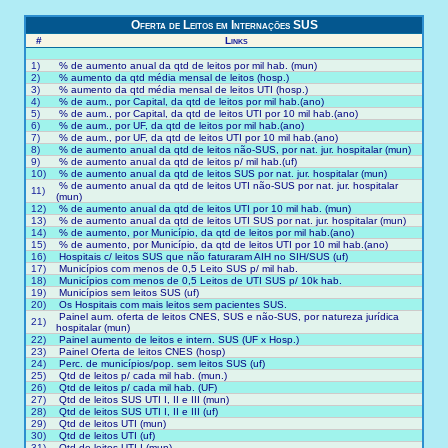
Oferta de Leitos em Internações SUS
Traumatismo Intracraniano em Internações SUS
#
Links
1)
% de aumento anual da qtd de leitos por mil hab. (mun)
2)
Psicotrópicos em Internações SUS
% aumento da qtd média mensal de leitos (hosp.)
3)
% aumento da qtd média mensal de leitos UTI (hosp.)
4)
% de aum., por Capital, da qtd de leitos por mil hab.(ano)
5)
% de aum., por Capital, da qtd de leitos UTI por 10 mil hab.(ano)
Saúde mental em Internações SUS
6)
% de aum., por UF, da qtd de leitos por mil hab.(ano)
7)
% de aum., por UF, da qtd de leitos UTI por 10 mil hab.(ano)
8)
% de aumento anual da qtd de leitos não-SUS, por nat. jur. hospitalar (mun)
Acidente de trânsito em Internações SUS
9)
% de aumento anual da qtd de leitos p/ mil hab.(uf)
10)
% de aumento anual da qtd de leitos SUS por nat. jur. hospitalar (mun)
% de aumento anual da qtd de leitos UTI não-SUS por nat. jur. hospitalar
11)
(mun)
OPM Internações SUS
12)
% de aumento anual da qtd de leitos UTI por 10 mil hab. (mun)
13)
% de aumento anual da qtd de leitos UTI SUS por nat. jur. hospitalar (mun)
14)
% de aumento, por Município, da qtd de leitos por mil hab.(ano)
Infecção viral em Internações SUS
15)
% de aumento, por Município, da qtd de leitos UTI por 10 mil hab.(ano)
16)
Hospitais c/ leitos SUS que não faturaram AIH no SIH/SUS (uf)
17)
Municípios com menos de 0,5 Leito SUS p/ mil hab.
18)
Municípios com menos de 0,5 Leitos de UTI SUS p/ 10k hab.
Ocupação de Leitos em Internações SUS
19)
Municípios sem leitos SUS (uf)
20)
Os Hospitais com mais leitos sem pacientes SUS.
Painel aum. oferta de leitos CNES, SUS e não-SUS, por natureza jurídica
21)
Oferta de Leitos em Internações SUS
hospitalar (mun)
22)
Painel aumento de leitos e intern. SUS (UF x Hosp.)
23)
Painel Oferta de leitos CNES (hosp)
24)
Perc. de municípios/pop. sem leitos SUS (uf)
Todos os Links
25)
Qtd de leitos p/ cada mil hab. (mun.)
26)
Qtd de leitos p/ cada mil hab. (UF)
27)
Qtd de leitos SUS UTI I, II e III (mun)
PROCURAR PROFISSIONAIS/ESTAB. DE SAÚDE
28)
Qtd de leitos SUS UTI I, II e III (uf)
29)
Qtd de leitos UTI (mun)
30)
Qtd de leitos UTI (uf)
31)
Qtd de leitos UTI I (mun)