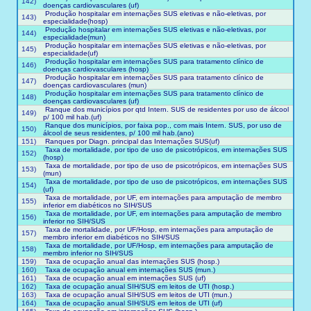
142)
doenças cardiovasculares (uf)
Produção hospitalar em internações SUS eletivas e não-eletivas, por
143)
especialidade(hosp)
Produção hospitalar em internações SUS eletivas e não-eletivas, por
144)
especialidade(mun)
Produção hospitalar em internações SUS eletivas e não-eletivas, por
145)
especialidade(uf)
Produção hospitalar em internações SUS para tratamento clínico de
146)
doenças cardiovasculares (hosp)
Produção hospitalar em internações SUS para tratamento clínico de
147)
doenças cardiovasculares (mun)
Produção hospitalar em internações SUS para tratamento clínico de
148)
doenças cardiovasculares (uf)
Ranque dos municípios por qtd Intern. SUS de residentes por uso de álcool
149)
p/ 100 mil hab.(uf)
Ranque dos municípios, por faixa pop., com mais Intern. SUS, por uso de
150)
álcool de seus residentes, p/ 100 mil hab.(ano)
151)
Ranques por Diagn. principal das Internações SUS(uf)
Taxa de mortalidade, por tipo de uso de psicotrópicos, em internações SUS
152)
(hosp)
Taxa de mortalidade, por tipo de uso de psicotrópicos, em internações SUS
153)
(mun)
Taxa de mortalidade, por tipo de uso de psicotrópicos, em internações SUS
154)
(uf)
Taxa de mortalidade, por UF, em internações para amputação de membro
155)
inferior em diabéticos no SIH/SUS
Taxa de mortalidade, por UF, em internações para amputação de membro
156)
inferior no SIH/SUS
Taxa de mortalidade, por UF/Hosp, em internações para amputação de
157)
membro inferior em diabéticos no SIH/SUS
Taxa de mortalidade, por UF/Hosp, em internações para amputação de
158)
membro inferior no SIH/SUS
159)
Taxa de ocupação anual das internações SUS (hosp.)
160)
Taxa de ocupação anual em internações SUS (mun.)
161)
Taxa de ocupação anual em internações SUS (uf)
162)
Taxa de ocupação anual SIH/SUS em leitos de UTI (hosp.)
163)
Taxa de ocupação anual SIH/SUS em leitos de UTI (mun.)
164)
Taxa de ocupação anual SIH/SUS em leitos de UTI (uf)