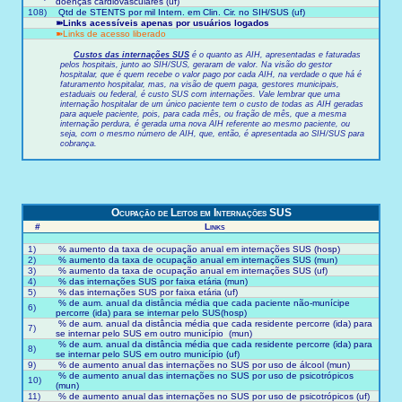
doenças cardiovasculares (uf)
108)
Qtd de STENTS por mil Intern. em Clin. Cir. no SIH/SUS (uf)
➽Links acessíveis apenas por usuários logados
➽Links de acesso liberado
Custos das internações SUS
é o quanto as AIH, apresentadas e faturadas
pelos hospitais, junto ao SIH/SUS, geraram de valor. Na visão do gestor
hospitalar, que é quem recebe o valor pago por cada AIH, na verdade o que há é
faturamento hospitalar, mas, na visão de quem paga, gestores municipais,
estaduais ou federal, é custo SUS com internações. Vale lembrar que uma
internação hospitalar de um único paciente tem o custo de todas as AIH geradas
para aquele paciente, pois, para cada mês, ou fração de mês, que a mesma
internação perdura, é gerada uma nova AIH referente ao mesmo paciente, ou
seja, com o mesmo número de AIH, que, então, é apresentada ao SIH/SUS para
cobrança.
Ocupação de Leitos em Internações SUS
#
Links
1)
% aumento da taxa de ocupação anual em internações SUS (hosp)
2)
% aumento da taxa de ocupação anual em internações SUS (mun)
3)
% aumento da taxa de ocupação anual em internações SUS (uf)
4)
% das internações SUS por faixa etária (mun)
5)
% das internações SUS por faixa etária (uf)
% de aum. anual da distância média que cada paciente não-munícipe
6)
percorre (ida) para se internar pelo SUS(hosp)
% de aum. anual da distância média que cada residente percorre (ida) para
7)
se internar pelo SUS em outro município (mun)
% de aum. anual da distância média que cada residente percorre (ida) para
8)
se internar pelo SUS em outro município (uf)
9)
% de aumento anual das internações no SUS por uso de álcool (mun)
% de aumento anual das internações no SUS por uso de psicotrópicos
10)
(mun)
11)
% de aumento anual das internações no SUS por uso de psicotrópicos (uf)