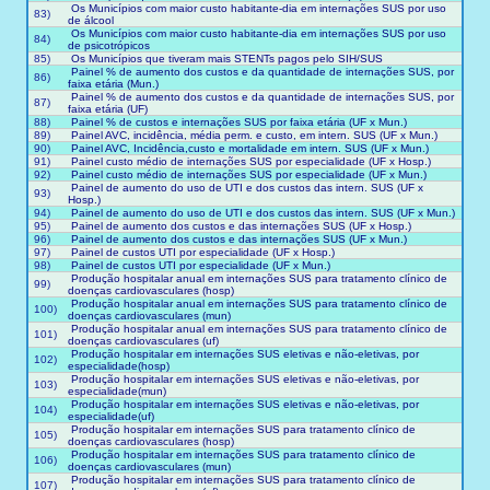
Os Municípios com maior custo habitante-dia em internações SUS por uso
83)
de álcool
Os Municípios com maior custo habitante-dia em internações SUS por uso
84)
de psicotrópicos
85)
Os Municípios que tiveram mais STENTs pagos pelo SIH/SUS
Painel % de aumento dos custos e da quantidade de internações SUS, por
86)
faixa etária (Mun.)
Painel % de aumento dos custos e da quantidade de internações SUS, por
87)
faixa etária (UF)
88)
Painel % de custos e internações SUS por faixa etária (UF x Mun.)
89)
Painel AVC, incidência, média perm. e custo, em intern. SUS (UF x Mun.)
90)
Painel AVC, Incidência,custo e mortalidade em intern. SUS (UF x Mun.)
91)
Painel custo médio de internações SUS por especialidade (UF x Hosp.)
92)
Painel custo médio de internações SUS por especialidade (UF x Mun.)
Painel de aumento do uso de UTI e dos custos das intern. SUS (UF x
93)
Hosp.)
94)
Painel de aumento do uso de UTI e dos custos das intern. SUS (UF x Mun.)
95)
Painel de aumento dos custos e das internações SUS (UF x Hosp.)
96)
Painel de aumento dos custos e das internações SUS (UF x Mun.)
97)
Painel de custos UTI por especialidade (UF x Hosp.)
98)
Painel de custos UTI por especialidade (UF x Mun.)
Produção hospitalar anual em internações SUS para tratamento clínico de
99)
doenças cardiovasculares (hosp)
Produção hospitalar anual em internações SUS para tratamento clínico de
100)
doenças cardiovasculares (mun)
Produção hospitalar anual em internações SUS para tratamento clínico de
101)
doenças cardiovasculares (uf)
Produção hospitalar em internações SUS eletivas e não-eletivas, por
102)
especialidade(hosp)
Produção hospitalar em internações SUS eletivas e não-eletivas, por
103)
especialidade(mun)
Produção hospitalar em internações SUS eletivas e não-eletivas, por
104)
especialidade(uf)
Produção hospitalar em internações SUS para tratamento clínico de
105)
doenças cardiovasculares (hosp)
Produção hospitalar em internações SUS para tratamento clínico de
106)
doenças cardiovasculares (mun)
Produção hospitalar em internações SUS para tratamento clínico de
107)