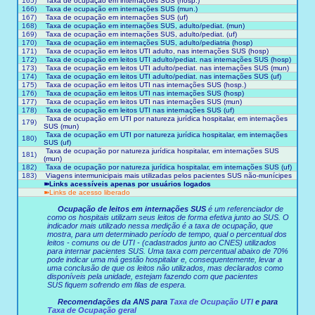
165)
Taxa de ocupação em internações SUS (hosp.)
166)
Taxa de ocupação em internações SUS (mun.)
167)
Taxa de ocupação em internações SUS (uf)
168)
Taxa de ocupação em internações SUS, adulto/pediat. (mun)
169)
Taxa de ocupação em internações SUS, adulto/pediat. (uf)
170)
Taxa de ocupação em internações SUS, adulto/pediatria (hosp)
171)
Taxa de ocupação em leitos UTI adulto, nas internações SUS (hosp)
172)
Taxa de ocupação em leitos UTI adulto/pediat. nas internações SUS (hosp)
173)
Taxa de ocupação em leitos UTI adulto/pediat. nas internações SUS (mun)
174)
Taxa de ocupação em leitos UTI adulto/pediat. nas internações SUS (uf)
175)
Taxa de ocupação em leitos UTI nas internações SUS (hosp.)
176)
Taxa de ocupação em leitos UTI nas internações SUS (hosp)
177)
Taxa de ocupação em leitos UTI nas internações SUS (mun)
178)
Taxa de ocupação em leitos UTI nas internações SUS (uf)
Taxa de ocupação em UTI por natureza jurídica hospitalar, em internações
179)
SUS (mun)
Taxa de ocupação em UTI por natureza jurídica hospitalar, em internações
180)
SUS (uf)
Taxa de ocupação por natureza jurídica hospitalar, em internações SUS
181)
(mun)
182)
Taxa de ocupação por natureza jurídica hospitalar, em internações SUS (uf)
183)
Viagens intermunicipais mais utilizadas pelos pacientes SUS não-munícipes
➽Links acessíveis apenas por usuários logados
➽Links de acesso liberado
Ocupação de leitos em internações SUS
é um referenciador de
como os hospitais utilizam seus leitos de forma efetiva junto ao SUS. O
indicador mais utilizado nessa medição é a taxa de ocupação, que
mostra, para um determinado período de tempo, qual o percentual dos
leitos - comuns ou de UTI - (cadastrados junto ao CNES) utilizados
para internar pacientes SUS. Uma taxa com percentual abaixo de 70%
pode indicar uma má gestão hospitalar e, consequentemente, levar a
uma conclusão de que os leitos não utilizados, mas declarados como
disponíveis pela unidade, estejam fazendo com que pacientes
SUS fiquem sofrendo em filas de espera.
Recomendações da ANS para
Taxa de Ocupação UTI
e para
Taxa de Ocupação geral