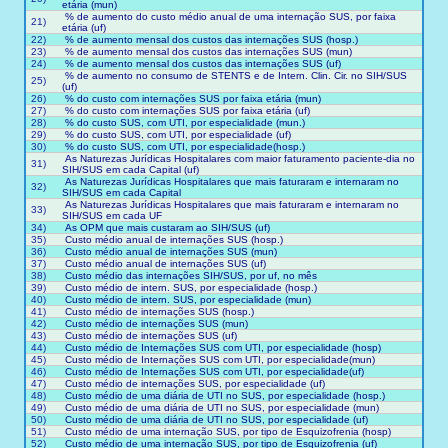
etária (mun)
% de aumento do custo médio anual de uma internação SUS, por faixa
21)
etária (uf)
22)
% de aumento mensal dos custos das internações SUS (hosp.)
23)
% de aumento mensal dos custos das internações SUS (mun)
24)
% de aumento mensal dos custos das internações SUS (uf)
% de aumento no consumo de STENTS e de Intern. Clin. Cir. no SIH/SUS
25)
(uf)
26)
% do custo com internações SUS por faixa etária (mun)
27)
% do custo com internações SUS por faixa etária (uf)
28)
% do custo SUS, com UTI, por especialidade (mun.)
29)
% do custo SUS, com UTI, por especialidade (uf)
30)
% do custo SUS, com UTI, por especialidade(hosp.)
As Naturezas Jurídicas Hospitalares com maior faturamento paciente-dia no
31)
SIH/SUS em cada Capital (uf)
As Naturezas Jurídicas Hospitalares que mais faturaram e internaram no
32)
SIH/SUS em cada Capital
As Naturezas Jurídicas Hospitalares que mais faturaram e internaram no
33)
SIH/SUS em cada UF
34)
As OPM que mais custaram ao SIH/SUS (uf)
35)
Custo médio anual de internações SUS (hosp.)
36)
Custo médio anual de internações SUS (mun)
37)
Custo médio anual de internações SUS (uf)
38)
Custo médio das internações SIH/SUS, por uf, no mês
39)
Custo médio de intern. SUS, por especialidade (hosp.)
40)
Custo médio de intern. SUS, por especialidade (mun)
41)
Custo médio de internações SUS (hosp.)
42)
Custo médio de internações SUS (mun)
43)
Custo médio de internações SUS (uf)
44)
Custo médio de Internações SUS com UTI, por especialidade (hosp)
45)
Custo médio de Internações SUS com UTI, por especialidade(mun)
46)
Custo médio de Internações SUS com UTI, por especialidade(uf)
47)
Custo médio de internações SUS, por especialidade (uf)
48)
Custo médio de uma diária de UTI no SUS, por especialidade (hosp.)
49)
Custo médio de uma diária de UTI no SUS, por especialidade (mun)
50)
Custo médio de uma diária de UTI no SUS, por especialidade (uf)
51)
Custo médio de uma internação SUS, por tipo de Esquizofrenia (hosp)
52)
Custo médio de uma internação SUS, por tipo de Esquizofrenia (uf)