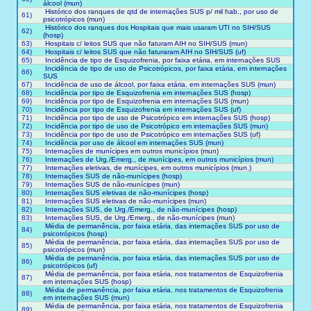
álcool (mun)
Histórico dos ranques de qtd de internações SUS p/ mil hab., por uso de
61)
psicotrópicos (mun)
Histórico dos ranques dos Hospitais que mais usaram UTI no SIH/SUS
62)
(hosp)
63)
Hospitais c/ leitos SUS que não faturam AIH no SIH/SUS (mun)
64)
Hospitais c/ leitos SUS que não faturaram AIH no SIH/SUS (uf)
65)
Incidência de tipo de Esquizofrenia, por faixa etária, em internações SUS
Incidência de tipo de uso de Psicotrópicos, por faixa etária, em internações
66)
SUS
67)
Incidência de uso de álcool, por faixa etária, em internações SUS (mun)
68)
Incidência por tipo de Esquizofrenia em internações SUS (hosp)
69)
Incidência por tipo de Esquizofrenia em internações SUS (mun)
70)
Incidência por tipo de Esquizofrenia em internações SUS (uf)
71)
Incidência por tipo de uso de Psicotrópico em internações SUS (hosp)
72)
Incidência por tipo de uso de Psicotrópico em internações SUS (mun)
73)
Incidência por tipo de uso de Psicotrópico em internações SUS (uf)
74)
Incidência por uso de álcool em internações SUS (mun)
75)
Internações de munícipes em outros municípios (mun)
76)
Internações de Urg./Emerg., de munícipes, em outros municípios (mun)
77)
Internações eletivas, de munícipes, em outros municípios (mun.)
78)
Internações SUS de não-munícipes (hosp)
79)
Internações SUS de não-munícipes (mun)
80)
Internações SUS eletivas de não-munícipes (hosp)
81)
Internações SUS eletivas de não-munícipes (mun)
82)
Internações SUS, de Urg./Emerg., de não-munícipes (hosp)
83)
Internações SUS, de Urg./Emerg., de não-munícipes (mun)
Média de permanência, por faixa etária, das internações SUS por uso de
84)
psicotrópicos (hosp)
Média de permanência, por faixa etária, das internações SUS por uso de
85)
psicotrópicos (mun)
Média de permanência, por faixa etária, das internações SUS por uso de
86)
psicotrópicos (uf)
Média de permanência, por faixa etária, nos tratamentos de Esquizofrenia
87)
em internações SUS (hosp)
Média de permanência, por faixa etária, nos tratamentos de Esquizofrenia
88)
em internações SUS (mun)
Média de permanência, por faixa etária, nos tratamentos de Esquizofrenia
89)