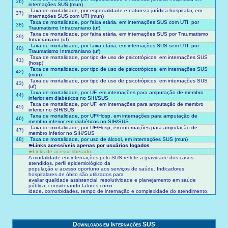
36)
internações SUS (mun)
Taxa de mortalidade, por especialidade e natureza jurídica hospitalar, em
37)
internações SUS com UTI (mun)
Taxa de mortalidade, por faixa etária, em internações SUS com UTI, por
38)
Traumatismo Intracraniano (uf)
Taxa de mortalidade, por faixa etária, em internações SUS por Traumatismo
39)
Intracraniano (uf)
Taxa de mortalidade, por faixa etária, em internações SUS sem UTI, por
40)
Traumatismo Intracraniano (uf)
Taxa de mortalidade, por tipo de uso de psicotrópicos, em internações SUS
41)
(hosp)
Taxa de mortalidade, por tipo de uso de psicotrópicos, em internações SUS
42)
(mun)
Taxa de mortalidade, por tipo de uso de psicotrópicos, em internações SUS
43)
(uf)
Taxa de mortalidade, por UF, em internações para amputação de membro
44)
inferior em diabéticos no SIH/SUS
Taxa de mortalidade, por UF, em internações para amputação de membro
45)
inferior no SIH/SUS
Taxa de mortalidade, por UF/Hosp, em internações para amputação de
46)
membro inferior em diabéticos no SIH/SUS
Taxa de mortalidade, por UF/Hosp, em internações para amputação de
47)
membro inferior no SIH/SUS
48)
Taxa de mortalidade, por uso de álcool, em internações SUS (mun)
➽Links acessíveis apenas por usuários logados
➽Links de acesso liberado
A mortalidade em internações pelo SUS reflete a gravidade dos casos
atendidos, perfil epidemiológico da
população e acesso oportuno aos serviços de saúde. Indicadores
hospitalares de óbito são utilizados para
avaliar qualidade assistencial, resolutividade e planejamento em saúde
pública, considerando fatores como
idade, comorbidades, tempo de internação e complexidade do atendimento.
Downloads em Internações SUS