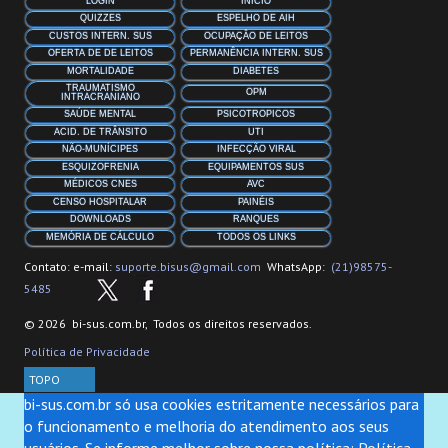
LOGIN
INÍCIO
QUIZZES
ESPELHO DE AIH
CUSTOS INTERN. SUS
OCUPAÇÂO DE LEITOS
OFERTA DE DE LEITOS
PERMANÊNCIA INTERN. SUS
MORTALIDADE
DIABETES
TRAUMATISMO
OPM
INTRACRANIANO
SAÚDE MENTAL
PSICOTROPICOS
ACID. DE TRÂNSITO
UTI
NÃO-MUNÍCIPES
INFECÇÃO VIRAL
ESQUIZOFRENIA
EQUIPAMENTOS SUS
MÉDICOS CNES
AVC
CENSO HOSPITALAR
PAINÉIS
DOWNLOADS
RANQUES
MEMÓRIA DE CÁLCULO
TODOS OS LINKS
Contato: e-mail:
suporte.bisus@gmail.com
WhatsApp:
(21)98575-
5485
© 2026 bi-sus.com.br, Todos os direitos reservados.
Política de Privacidade
TOPO
bi-sus.com.br só usa cookies estritamente necessários para
o funcionamento e melhoria do atendimento aos seus