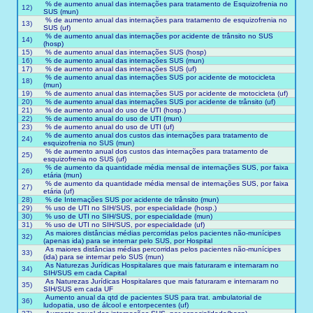
% de aumento anual das internações para tratamento de Esquizofrenia no
12)
SUS (mun)
% de aumento anual das internações para tratamento de esquizofrenia no
13)
SUS (uf)
% de aumento anual das internações por acidente de trânsito no SUS
14)
(hosp)
15)
% de aumento anual das internações SUS (hosp)
16)
% de aumento anual das internações SUS (mun)
17)
% de aumento anual das internações SUS (uf)
% de aumento anual das internações SUS por acidente de motocicleta
18)
(mun)
19)
% de aumento anual das internações SUS por acidente de motocicleta (uf)
20)
% de aumento anual das internações SUS por acidente de trânsito (uf)
21)
% de aumento anual do uso de UTI (hosp.)
22)
% de aumento anual do uso de UTI (mun)
23)
% de aumento anual do uso de UTI (uf)
% de aumento anual dos custos das internações para tratamento de
24)
esquizofrenia no SUS (mun)
% de aumento anual dos custos das internações para tratamento de
25)
esquizofrenia no SUS (uf)
% de aumento da quantidade média mensal de internações SUS, por faixa
26)
etária (mun)
% de aumento da quantidade média mensal de internações SUS, por faixa
27)
etária (uf)
28)
% de Internações SUS por acidente de trânsito (mun)
29)
% uso de UTI no SIH/SUS, por especialidade (hosp.)
30)
% uso de UTI no SIH/SUS, por especialidade (mun)
31)
% uso de UTI no SIH/SUS, por especialidade (uf)
As maiores distâncias médias percorridas pelos pacientes não-munícipes
32)
(apenas ida) para se internar pelo SUS, por Hospital
As maiores distâncias médias percorridas pelos pacientes não-munícipes
33)
(ida) para se internar pelo SUS (mun)
As Naturezas Jurídicas Hospitalares que mais faturaram e internaram no
34)
SIH/SUS em cada Capital
As Naturezas Jurídicas Hospitalares que mais faturaram e internaram no
35)
SIH/SUS em cada UF
Aumento anual da qtd de pacientes SUS para trat. ambulatorial de
36)
ludopatia, uso de álcool e entorpecentes (uf)