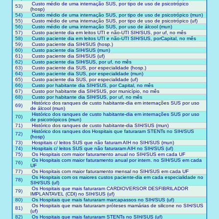
Custo médio de uma internação SUS, por tipo de uso de psicotrópico
53)
(hosp)
54)
Custo médio de uma internação SUS, por tipo de uso de psicotrópico (mun)
55)
Custo médio de uma internação SUS, por tipo de uso de psicotrópico (uf)
56)
Custo médio de uma internação SUS, por uso de álcool (mun)
57)
Custo paciente dia em leitos UTI e não-UTI SIH/SUS, por uf, no mês
58)
Custo paciente dia em leitos UTI e não-UTI SIH/SUS, porCapital, no mês
59)
Custo paciente dia SIH/SUS (hosp.)
60)
Custo paciente dia SIH/SUS (mun)
61)
Custo paciente dia SIH/SUS (uf)
62)
Custo paciente dia SIH/SUS, por uf, no mês
63)
Custo paciente dia SUS, por especialidade (hosp.)
64)
Custo paciente dia SUS, por especialidade (mun)
65)
Custo paciente dia SUS, por especialidade (uf)
66)
Custo por habitante dia SIH/SUS, por Capital, no mês
67)
Custo por habitante dia SIH/SUS, por município, no mês
68)
Custo por habitante dia SIH/SUS, por uf, no mês
Histórico dos ranques de custo habitante-dia em internações SUS por uso
69)
de álcool (mun)
Histórico dos ranques de custo habitante-dia em internações SUS por uso
70)
de psicotrópicos (mun)
71)
Histórico dos ranques de custo habitante-dia SIH/SUS (mun)
Histórico dos ranques dos Hospitais que faturaram STENTs no SIH/SUS
72)
(hosp)
73)
Hospitais c/ leitos SUS que não faturam AIH no SIH/SUS (mun)
74)
Hospitais c/ leitos SUS que não faturaram AIH no SIH/SUS (uf)
75)
Os Hospitais com maior faturamento anual no SIH/SUS em cada UF
Os Hospitais com maior faturamento anual por intern. no SIH/SUS em cada
76)
UF
77)
Os Hospitais com maior faturamento mensal no SIH/SUS em cada UF
Os Hospitais com os maiores custos paciente-dia em cada especialidade no
78)
SIH/SUS (uf)
Os Hospitais que mais faturaram CARDIOVERSOR DESFIBRILADOR
79)
IMPLANTAVEL (CDI) no SIH/SUS (uf)
80)
Os Hospitais que mais faturaram marcapassos no SIH/SUS (uf)
Os Hospitais que mais faturaram próteses mamárias de silicone no SIH/SUS
81)
(uf)
82)
Os Hospitais que mais faturaram STENTs no SIH/SUS (uf)