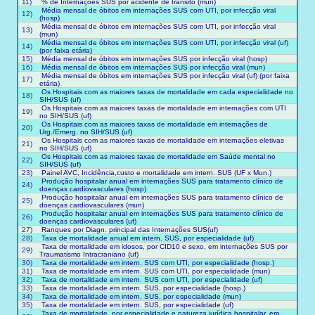
11)
% de Internações SUS por acidente de trânsito (mun)
Média mensal de óbitos em internações SUS com UTI, por infecção viral
12)
(hosp)
Média mensal de óbitos em internações SUS com UTI, por infecção viral
13)
(mun)
Média mensal de óbitos em internações SUS com UTI, por infecção viral (uf)
14)
(por faixa etária)
15)
Média mensal de óbitos em internações SUS por infecção viral (hosp)
16)
Média mensal de óbitos em internações SUS por infecção viral (mun)
Média mensal de óbitos em internações SUS por infecção viral (uf) (por faixa
17)
etária)
Os Hospitais com as maiores taxas de mortalidade em cada especialidade no
18)
SIH/SUS (uf)
Os Hospitais com as maiores taxas de mortalidade em internações com UTI
19)
no SIH/SUS (uf)
Os Hospitais com as maiores taxas de mortalidade em internações de
20)
Urg./Emerg. no SIH/SUS (uf)
Os Hospitais com as maiores taxas de mortalidade em internações eletivas
21)
no SIH/SUS (uf)
Os Hospitais com as maiores taxas de mortalidade em Saúde mental no
22)
SIH/SUS (uf)
23)
Painel AVC, Incidência,custo e mortalidade em intern. SUS (UF x Mun.)
Produção hospitalar anual em internações SUS para tratamento clínico de
24)
doenças cardiovasculares (hosp)
Produção hospitalar anual em internações SUS para tratamento clínico de
25)
doenças cardiovasculares (mun)
Produção hospitalar anual em internações SUS para tratamento clínico de
26)
doenças cardiovasculares (uf)
27)
Ranques por Diagn. principal das Internações SUS(uf)
28)
Taxa de mortalidade anual em intern. SUS, por especialidade (uf)
Taxa de mortalidade em idosos, por CID10 e sexo, em internações SUS por
29)
Traumatismo Intracraniano (uf)
30)
Taxa de mortalidade em intern. SUS com UTI, por especialidade (hosp.)
31)
Taxa de mortalidade em intern. SUS com UTI, por especialidade (mun)
32)
Taxa de mortalidade em intern. SUS com UTI, por especialidade (uf)
33)
Taxa de mortalidade em intern. SUS, por especialidade (hosp.)
34)
Taxa de mortalidade em intern. SUS, por especialidade (mun)
35)
Taxa de mortalidade em intern. SUS, por especialidade (uf)
Taxa de mortalidade, por especialidade e natureza jurídica hospitalar, em