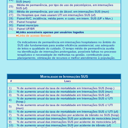
SUS (mun)
Média de permanência, por tipo de uso de psicotrópicos, em internações
25)
SUS (uf)
26)
Média de permanência, por uso de álcool, em internações SUS (mun)
27)
Os Hospitais que mais usaram UTI em internações SUS (uf)
28)
Painel AVC, incidência, média perm. e custo, em intern. SUS (UF x Mun.)
29)
Painel hospital
30)
Painel município
31)
Painel UF/BR
➽Links acessíveis apenas por usuários logados
➽Links de acesso liberado
Os indicadores de permanência em internações hospitalares no âmbito do
SUS são fundamentais para avaliar eficiência assistencial, uso adequado
de leitos e qualidade do cuidado. O tempo médio de permanência auxilia
na identificação de internações prolongadas, possíveis falhas no processo
terapêutico e necessidade de melhorias na gestão, contribuindo para
planejamento, otimização de recursos e melhor atendimento à população.
Mortalidade em Internações SUS
#
Links
1)
% de aumento anual da taxa de mortalidade em Internações SUS (hosp.)
2)
% de aumento anual da taxa de mortalidade em Internações SUS (mun)
3)
% de aumento anual da taxa de mortalidade em Internações SUS (uf)
% de aumento anual da taxa de mortalidade em Internações SUS c/ UTI
4)
(hosp.)
% de aumento anual da taxa de mortalidade em Internações SUS c/ UTI
5)
(mun)
6)
% de aumento anual da taxa de mortalidade em Internações SUS c/ UTI (uf)
7)
% de aumento anual das internações por acidente de trânsito no SUS (hosp)
8)
% de aumento anual das internações SUS por acidente de motocicleta (mun)
9)
% de aumento anual das internações SUS por acidente de motocicleta (uf)
10)
% de aumento anual das internações SUS por acidente de trânsito (uf)