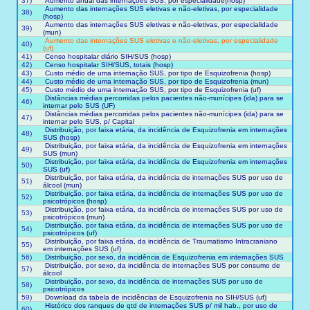
37)
Aumento anual das internações SUS, por especialidade(hosp)
Aumento das internações SUS eletivas e não-eletivas, por especialidade
38)
(hosp)
Aumento das internações SUS eletivas e não-eletivas, por especialidade
39)
(mun)
Aumento das internações SUS eletivas e não-eletivas, por especialidade
40)
(uf)
41)
Censo hospitalar diário SIH/SUS (hosp)
42)
Censo hospitalar SIH/SUS, totais (hosp)
43)
Custo médio de uma internação SUS, por tipo de Esquizofrenia (hosp)
44)
Custo médio de uma internação SUS, por tipo de Esquizofrenia (mun)
45)
Custo médio de uma internação SUS, por tipo de Esquizofrenia (uf)
Distâncias médias percorridas pelos pacientes não-munícipes (ida) para se
46)
internar pelo SUS (UF)
Distâncias médias percorridas pelos pacientes não-munícipes (ida) para se
47)
internar pelo SUS, p/ Capital
Distribuição, por faixa etária, da incidência de Esquizofrenia em internações
48)
SUS (hosp)
Distribuição, por faixa etária, da incidência de Esquizofrenia em internações
49)
SUS (mun)
Distribuição, por faixa etária, da incidência de Esquizofrenia em internações
50)
SUS (uf)
Distribuição, por faixa etária, da incidência de internações SUS por uso de
51)
álcool (mun)
Distribuição, por faixa etária, da incidência de internações SUS por uso de
52)
psicotrópicos (hosp)
Distribuição, por faixa etária, da incidência de internações SUS por uso de
53)
psicotrópicos (mun)
Distribuição, por faixa etária, da incidência de internações SUS por uso de
54)
psicotrópicos (uf)
Distribuição, por faixa etária, da incidência de Traumatismo Intracraniano
55)
em internações SUS (uf)
56)
Distribuição, por sexo, da incidência de Esquizofrenia em internações SUS
Distribuição, por sexo, da incidência de internações SUS por consumo de
57)
álcool
Distribuição, por sexo, da incidência de internações SUS por uso de
58)
psicotrópicos
59)
Download da tabela de incidências de Esquizofrenia no SIH/SUS (uf)
Histórico dos ranques de qtd de internações SUS p/ mil hab., por uso de
60)