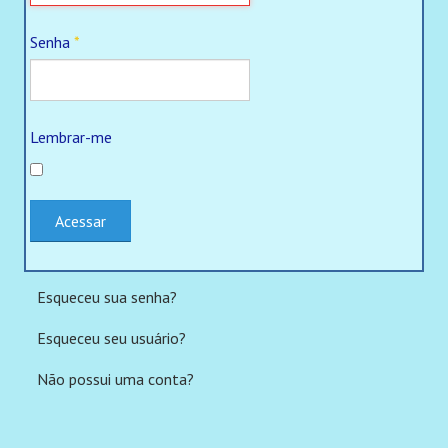
Traumatismo Intracraniano em Internações SUS
Senha
*
Psicotrópicos em Internações SUS
Saúde mental em Internações SUS
Lembrar-me
Acidente de trânsito em Internações SUS
OPM Internações SUS
Acessar
Infecção viral em Internações SUS
Ocupação de Leitos em Internações SUS
Esqueceu sua senha?
Oferta de Leitos em Internações SUS
Esqueceu seu usuário?
Todos os Links
Não possui uma conta?
PROCURAR PROFISSIONAIS/ESTAB. DE SAÚDE