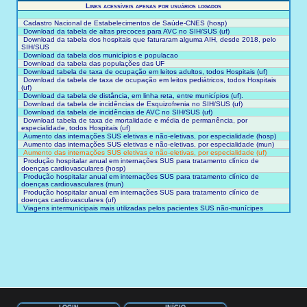
Links acessíveis apenas por usuários logados
Cadastro Nacional de Estabelecimentos de Saúde-CNES (hosp)
Download da tabela de altas precoces para AVC no SIH/SUS (uf)
Download da tabela dos hospitais que faturaram alguma AIH, desde 2018, pelo
SIH/SUS
Download da tabela dos municípios e populacao
Download da tabela das populações das UF
Download tabela de taxa de ocupação em leitos adultos, todos Hospitais (uf)
Download da tabela de taxa de ocupação em leitos pediátricos, todos Hospitais
(uf)
Download da tabela de distância, em linha reta, entre municípios (uf).
Download da tabela de incidências de Esquizofrenia no SIH/SUS (uf)
Download da tabela de incidências de AVC no SIH/SUS (uf)
Download tabela de taxa de mortalidade e média de permanência, por
especialidade, todos Hospitais (uf)
Aumento das internações SUS eletivas e não-eletivas, por especialidade (hosp)
Aumento das internações SUS eletivas e não-eletivas, por especialidade (mun)
Aumento das internações SUS eletivas e não-eletivas, por especialidade (uf)
Produção hospitalar anual em internações SUS para tratamento clínico de
doenças cardiovasculares (hosp)
Produção hospitalar anual em internações SUS para tratamento clínico de
doenças cardiovasculares (mun)
Produção hospitalar anual em internações SUS para tratamento clínico de
doenças cardiovasculares (uf)
Viagens intermunicipais mais utilizadas pelos pacientes SUS não-munícipes