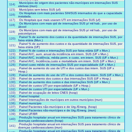
Municípios de origem dos pacientes não-munícipes em internações SUS
114)
eletivas (mun)
115)
Municípios sem leitos SUS (uf)
Os Hospitais com mais pacientes SIH/SUS internados do que a capacidade
116)
instalada.
117)
Os Hospitais que mais usaram UTI em internações SUS (uf)
Os Municípios com mais qtd de internações SUS p/ mil hab., por uso de
118)
álcool
Os Municípios com mais qtd de internações SUS p/ mil hab., por uso de
119)
psicotrópicos
Painel % de aumento dos custos e da quantidade de internações SUS, por
120)
faixa etária (Mun.)
Painel % de aumento dos custos e da quantidade de internações SUS, por
121)
faixa etária (UF)
122)
Painel % de custos e internações SUS por faixa etária (UF x Mun.)
123)
Painel AVC, aum. anual da incidência em intern. SUS (UF x Mun.)
124)
Painel AVC, incidência, média perm. e custo, em intern. SUS (UF x Mun.)
125)
Painel AVC, Incidência,custo e mortalidade em intern. SUS (UF x Mun.)
126)
Painel custo médio de internações SUS por especialidade (UF x Mun.)
Painel de aumento do uso de UTI e dos custos das intern. SUS (UF x
127)
Hosp.)
128)
Painel de aumento do uso de UTI e dos custos das intern. SUS (UF x Mun.)
129)
Painel de aumento dos custos e das internações SUS (UF x Hosp.)
130)
Painel de aumento dos custos e das internações SUS (UF x Mun.)
131)
Painel de custos UTI por especialidade (UF x Hosp.)
132)
Painel de custos UTI por especialidade (UF x Mun.)
133)
Painel de ocupação de leitos CNES (hosp)
134)
Painel hospital
135)
Painel Internações de munícipes em outros municípios (mun)
136)
Painel município
137)
Painel Pacientes não-munícipes e de Urg./Emerg. (hosp)
138)
Painel Pacientes não-munícipes e de Urg./Emerg. (mun)
139)
Painel UF/BR
Produção hospitalar anual em internações SUS para tratamento clínico de
140)
doenças cardiovasculares (hosp)
Produção hospitalar anual em internações SUS para tratamento clínico de
141)
doenças cardiovasculares (mun)
Produção hospitalar anual em internações SUS para tratamento clínico de