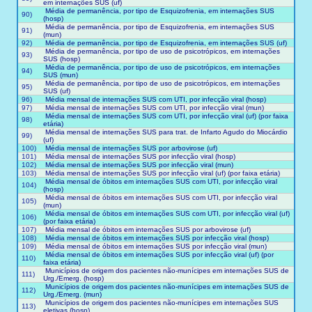
em internações SUS (uf)
Média de permanência, por tipo de Esquizofrenia, em internações SUS
90)
(hosp)
Média de permanência, por tipo de Esquizofrenia, em internações SUS
91)
(mun)
92)
Média de permanência, por tipo de Esquizofrenia, em internações SUS (uf)
Média de permanência, por tipo de uso de psicotrópicos, em internações
93)
SUS (hosp)
Média de permanência, por tipo de uso de psicotrópicos, em internações
94)
SUS (mun)
Média de permanência, por tipo de uso de psicotrópicos, em internações
95)
SUS (uf)
96)
Média mensal de internações SUS com UTI, por infecção viral (hosp)
97)
Média mensal de internações SUS com UTI, por infecção viral (mun)
Média mensal de internações SUS com UTI, por infecção viral (uf) (por faixa
98)
etária)
Média mensal de internações SUS para trat. de Infarto Agudo do Miocárdio
99)
(uf)
100)
Média mensal de internações SUS por arbovirose (uf)
101)
Média mensal de internações SUS por infecção viral (hosp)
102)
Média mensal de internações SUS por infecção viral (mun)
103)
Média mensal de internações SUS por infecção viral (uf) (por faixa etária)
Média mensal de óbitos em internações SUS com UTI, por infecção viral
104)
(hosp)
Média mensal de óbitos em internações SUS com UTI, por infecção viral
105)
(mun)
Média mensal de óbitos em internações SUS com UTI, por infecção viral (uf)
106)
(por faixa etária)
107)
Média mensal de óbitos em internações SUS por arbovirose (uf)
108)
Média mensal de óbitos em internações SUS por infecção viral (hosp)
109)
Média mensal de óbitos em internações SUS por infecção viral (mun)
Média mensal de óbitos em internações SUS por infecção viral (uf) (por
110)
faixa etária)
Municípios de origem dos pacientes não-munícipes em internações SUS de
111)
Urg./Emerg. (hosp)
Municípios de origem dos pacientes não-munícipes em internações SUS de
112)
Urg./Emerg. (mun)
Municípios de origem dos pacientes não-munícipes em internações SUS
113)
eletivas (hosp)