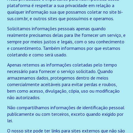
plataforma é respeitar a sua privacidade em relação a
qualquer informação sua que possamos coletar no site bi-
Traumatismo Intracraniano em Internações SUS
sus.com.br, e outros sites que possuímos e operamos.
Psicotrópicos em Internações SUS
Solicitamos informações pessoais apenas quando
realmente precisamos delas para lhe fornecer um serviço, e
Saúde mental em Internações SUS
sempre por meios justos e legais, com o seu conhecimento
e consentimento. Também informamos por que estamos
Acidente de trânsito em Internações SUS
coletando e como será usado.
OPM Internações SUS
Apenas retemos as informações coletadas pelo tempo
necessário para fornecer o serviço solicitado. Quando
Infecção viral em Internações SUS
armazenamos dados, protegemos dentro de meios
comercialmente aceitáveis para evitar perdas e roubos,
Ocupação de Leitos em Internações SUS
bem como acesso, divulgação, cópia, uso ou modificação
não autorizados.
Oferta de Leitos em Internações SUS
Não compartilhamos informações de identificação pessoal
Todos os Links
publicamente ou com terceiros, exceto quando exigido por
lei.
PROCURAR PROFISSIONAIS/ESTAB. DE SAÚDE
O nosso site pode ter links para sites externos que não são