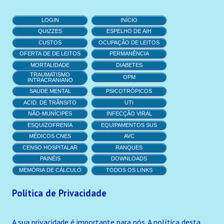
Não-munícipes em Internações SUS
LOGIN
INÍCIO
QUIZZES
ESPELHO DE AIH
Painéis
CUSTOS
OCUPAÇÂO DE LEITOS
OFERTA DE DE LEITOS
PERMANÊNCIA
Médicos CNES
MORTALIDADE
DIABETES
TRAUMATISMO
OPM
Equipamentos SUS
INTRACRANIANO
SAÚDE MENTAL
PSICOTRÓPICOS
Esquizofrenia em internações SUS
ACID. DE TRÂNSITO
UTI
NÃO-MUNÍCIPES
INFECÇÃO VIRAL
AVC em internações SUS
ESQUIZOFRENIA
EQUIPAMENTOS SUS
MÉDICOS CNES
AVC
Censo hospitalar
CENSO HOSPITALAR
RANQUES
PAINÉIS
DOWNLOADS
Downloads
MEMÓRIA DE CÁLCULO
TODOS OS LINKS
UTI em Internações SUS
Política de Privacidade
Ranques em Internações SUS
A sua privacidade é importante para nós. A política desta
Diabetes em Internações SUS