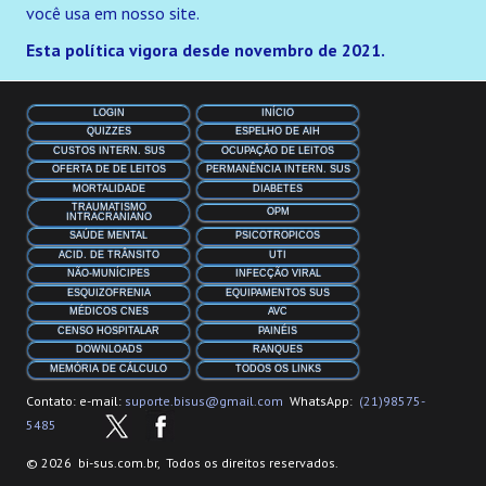
você usa em nosso site.
Esta política vigora desde novembro de 2021.
LOGIN
INÍCIO
QUIZZES
ESPELHO DE AIH
CUSTOS INTERN. SUS
OCUPAÇÂO DE LEITOS
OFERTA DE DE LEITOS
PERMANÊNCIA INTERN. SUS
MORTALIDADE
DIABETES
TRAUMATISMO
OPM
INTRACRANIANO
SAÚDE MENTAL
PSICOTROPICOS
ACID. DE TRÂNSITO
UTI
NÃO-MUNÍCIPES
INFECÇÃO VIRAL
ESQUIZOFRENIA
EQUIPAMENTOS SUS
MÉDICOS CNES
AVC
CENSO HOSPITALAR
PAINÉIS
DOWNLOADS
RANQUES
MEMÓRIA DE CÁLCULO
TODOS OS LINKS
Contato: e-mail:
suporte.bisus@gmail.com
WhatsApp:
(21)98575-
5485
© 2026 bi-sus.com.br, Todos os direitos reservados.